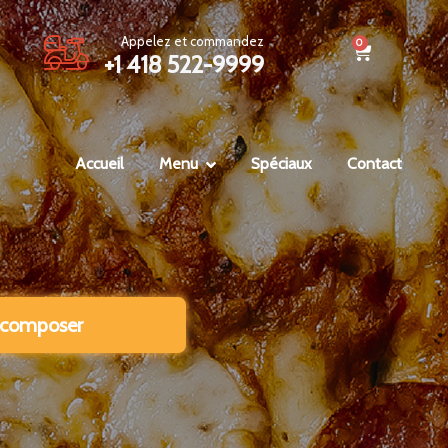
Appelez et commandez
+1 418 522-9999
Accueil
Menu
Spéciaux
Contact
 composer