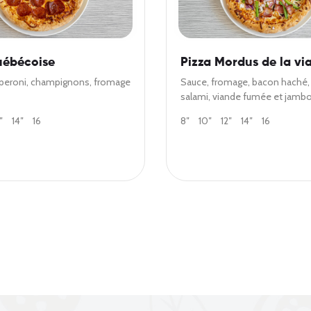
uébécoise
Pizza Mordus de la vi
peroni, champignons, fromage
Sauce, fromage, bacon haché,
salami, viande fumée et jamb
″
14″
16
8″
10″
12″
14″
16