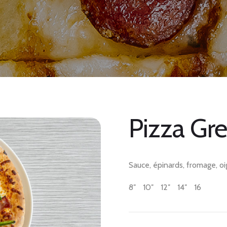
Pizza Gr
Sauce, épinards, fromage, oi
8″
10″
12″
14″
16