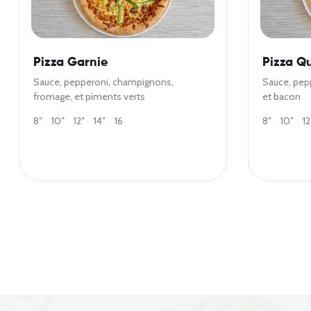
Pizza Garnie
Pizza Q
Sauce, pepperoni, champignons,
Sauce, pep
fromage, et piments verts
et bacon
8″
10″
12″
14″
16
8″
10″
12