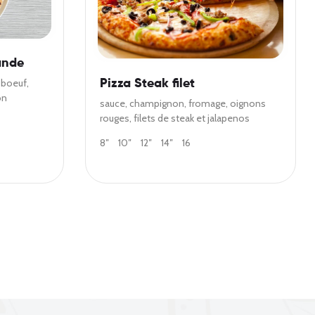
ande
 boeuf,
Pizza Steak filet
on
sauce, champignon, fromage, oignons
rouges, filets de steak et jalapenos
8″
10″
12″
14″
16