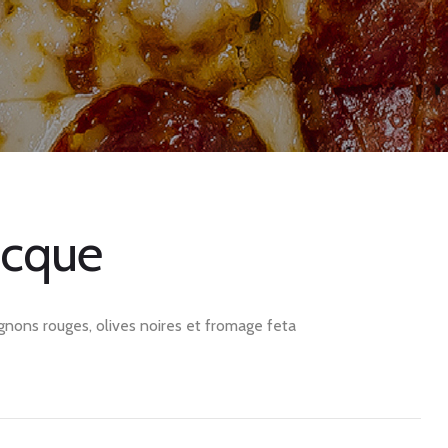
ecque
gnons rouges, olives noires et fromage feta